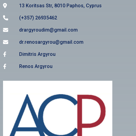
13 Koritsas Str, 8010 Paphos, Cyprus
(+357) 26935462
drargyroudim@gmail.com
dr.renosargyrou@gmail.com
Dimitris Argyrou
Renos Argyrou